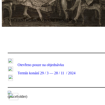
VEČERNÍ KOMENTOVANÉ PROHLÍDKY
Otevřeno
pouze na objednávku
Termín konání
29 / 3 — 28 / 11 / 202
4