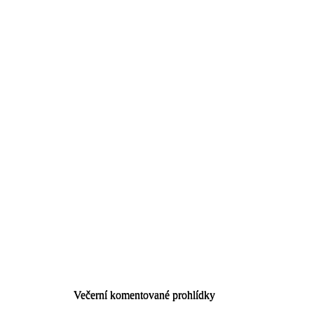
Večerní komentované prohlídky
Večerní komentované prohlídky